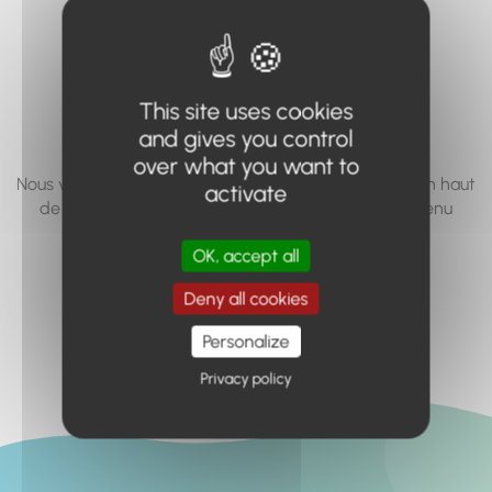
vous cherchez à
accéder n'existe
pas... ou plus.
This site uses cookies
and gives you control
over what you want to
Nous vous invitons à utiliser le moteur de recherche en haut
activate
de page, ou à utiliser le menu pour trouver le contenu
recherché.
OK, accept all
Retour à l'accueil
Deny all cookies
Personalize
Privacy policy