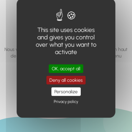
vous cherchez à
accéder n'existe
pas... ou plus.
This site uses cookies
and gives you control
over what you want to
Nous vous invitons à utiliser le moteur de recherche en haut
activate
de page, ou à utiliser le menu pour trouver le contenu
recherché.
OK, accept all
Retour à l'accueil
Deny all cookies
Personalize
Privacy policy