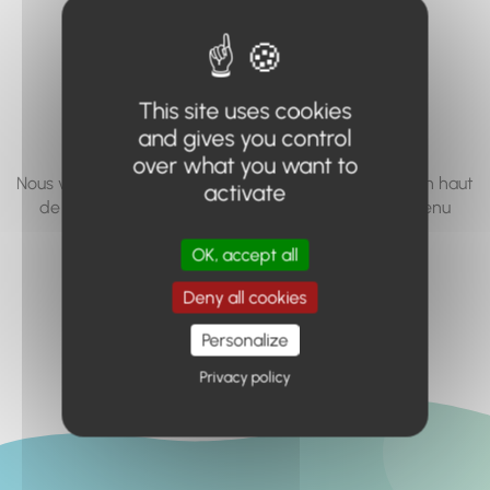
vous cherchez à
accéder n'existe
pas... ou plus.
This site uses cookies
and gives you control
over what you want to
Nous vous invitons à utiliser le moteur de recherche en haut
activate
de page, ou à utiliser le menu pour trouver le contenu
recherché.
OK, accept all
Retour à l'accueil
Deny all cookies
Personalize
Privacy policy