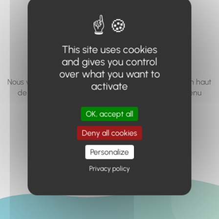
vous cherchez à
accéder n'existe
pas... ou plus.
This site uses cookies
and gives you control
over what you want to
Nous vous invitons à utiliser le moteur de recherche en haut
activate
de page, ou à utiliser le menu pour trouver le contenu
recherché.
OK, accept all
Retour à l'accueil
Deny all cookies
Personalize
Privacy policy