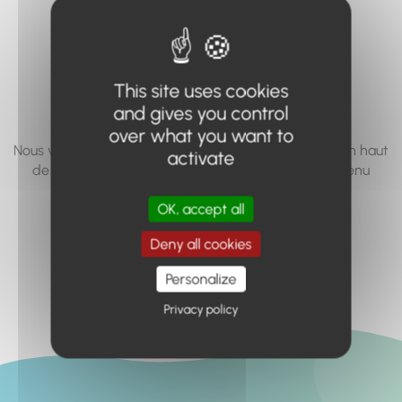
vous cherchez à
accéder n'existe
pas... ou plus.
This site uses cookies
and gives you control
over what you want to
Nous vous invitons à utiliser le moteur de recherche en haut
activate
de page, ou à utiliser le menu pour trouver le contenu
recherché.
OK, accept all
Retour à l'accueil
Deny all cookies
Personalize
Privacy policy