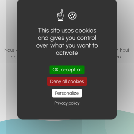
vous cherchez à
accéder n'existe
pas... ou plus.
This site uses cookies
and gives you control
over what you want to
Nous vous invitons à utiliser le moteur de recherche en haut
activate
de page, ou à utiliser le menu pour trouver le contenu
recherché.
OK, accept all
Retour à l'accueil
Deny all cookies
Personalize
Privacy policy