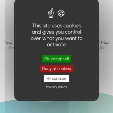
vous cherchez à
accéder n'existe
pas... ou plus.
This site uses cookies
and gives you control
over what you want to
Nous vous invitons à utiliser le moteur de recherche en haut
activate
de page, ou à utiliser le menu pour trouver le contenu
recherché.
OK, accept all
Retour à l'accueil
Deny all cookies
Personalize
Privacy policy