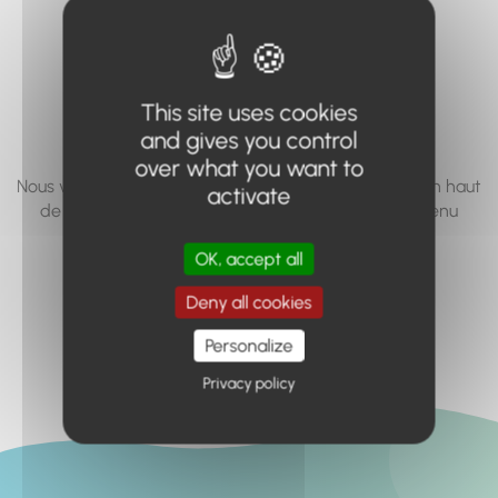
vous cherchez à
accéder n'existe
pas... ou plus.
This site uses cookies
and gives you control
over what you want to
Nous vous invitons à utiliser le moteur de recherche en haut
activate
de page, ou à utiliser le menu pour trouver le contenu
recherché.
OK, accept all
Retour à l'accueil
Deny all cookies
Personalize
Privacy policy