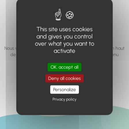
vous cherchez à
accéder n'existe
pas... ou plus.
This site uses cookies
and gives you control
over what you want to
Nous vous invitons à utiliser le moteur de recherche en haut
activate
de page, ou à utiliser le menu pour trouver le contenu
recherché.
OK, accept all
Retour à l'accueil
Deny all cookies
Personalize
Privacy policy