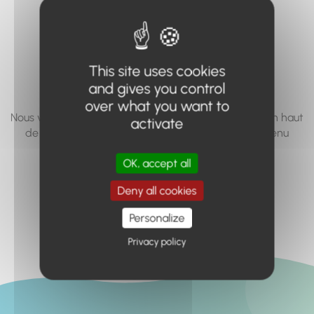
vous cherchez à
accéder n'existe
pas... ou plus.
This site uses cookies
and gives you control
over what you want to
Nous vous invitons à utiliser le moteur de recherche en haut
activate
de page, ou à utiliser le menu pour trouver le contenu
recherché.
OK, accept all
Retour à l'accueil
Deny all cookies
Personalize
Privacy policy