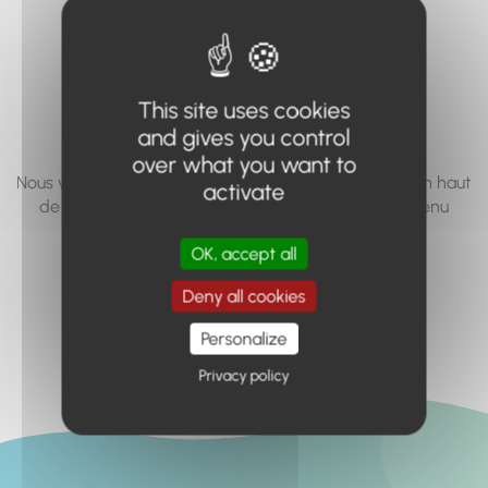
vous cherchez à
accéder n'existe
pas... ou plus.
This site uses cookies
and gives you control
over what you want to
Nous vous invitons à utiliser le moteur de recherche en haut
activate
de page, ou à utiliser le menu pour trouver le contenu
recherché.
OK, accept all
Retour à l'accueil
Deny all cookies
Personalize
Privacy policy