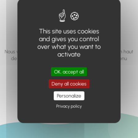
vous cherchez à
accéder n'existe
pas... ou plus.
This site uses cookies
and gives you control
over what you want to
Nous vous invitons à utiliser le moteur de recherche en haut
activate
de page, ou à utiliser le menu pour trouver le contenu
recherché.
OK, accept all
Retour à l'accueil
Deny all cookies
Personalize
Privacy policy