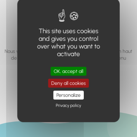
vous cherchez à
accéder n'existe
pas... ou plus.
This site uses cookies
and gives you control
over what you want to
Nous vous invitons à utiliser le moteur de recherche en haut
activate
de page, ou à utiliser le menu pour trouver le contenu
recherché.
OK, accept all
Retour à l'accueil
Deny all cookies
Personalize
Privacy policy