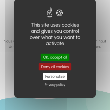
vous cherchez à
accéder n'existe
pas... ou plus.
This site uses cookies
and gives you control
over what you want to
Nous vous invitons à utiliser le moteur de recherche en haut
activate
de page, ou à utiliser le menu pour trouver le contenu
recherché.
OK, accept all
Retour à l'accueil
Deny all cookies
Personalize
Privacy policy