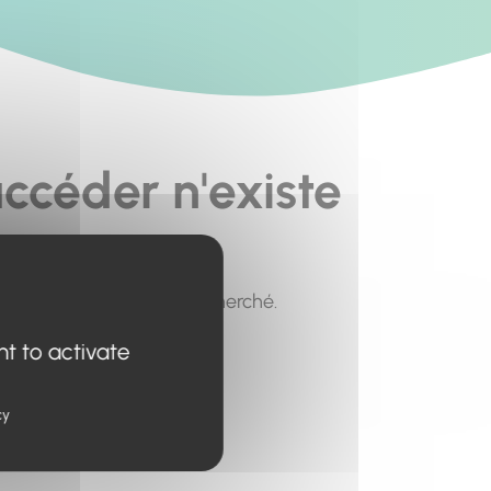
ccéder n'existe
pour trouver le contenu recherché.
nt to activate
cy