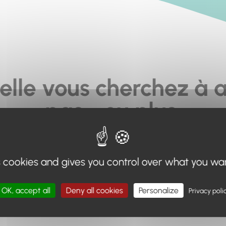
elle vous cherchez à a
pas... ou plus.
moteur de recherche en haut de page, ou à utiliser le menu 
s cookies and gives you control over what you wa
Retour à l'accueil
OK, accept all
Deny all cookies
Personalize
Privacy poli