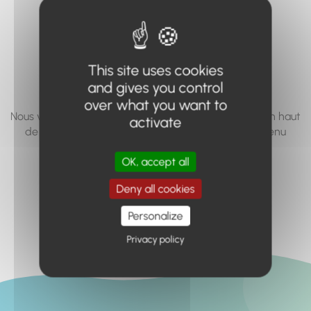
vous cherchez à
accéder n'existe
pas... ou plus.
This site uses cookies
and gives you control
over what you want to
Nous vous invitons à utiliser le moteur de recherche en haut
activate
de page, ou à utiliser le menu pour trouver le contenu
recherché.
OK, accept all
Retour à l'accueil
Deny all cookies
Personalize
Privacy policy