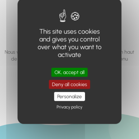
vous cherchez à
accéder n'existe
pas... ou plus.
This site uses cookies
and gives you control
over what you want to
Nous vous invitons à utiliser le moteur de recherche en haut
activate
de page, ou à utiliser le menu pour trouver le contenu
recherché.
OK, accept all
Retour à l'accueil
Deny all cookies
Personalize
Privacy policy