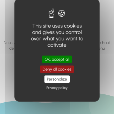
vous cherchez à
accéder n'existe
pas... ou plus.
This site uses cookies
and gives you control
over what you want to
Nous vous invitons à utiliser le moteur de recherche en haut
activate
de page, ou à utiliser le menu pour trouver le contenu
recherché.
OK, accept all
Retour à l'accueil
Deny all cookies
Personalize
Privacy policy