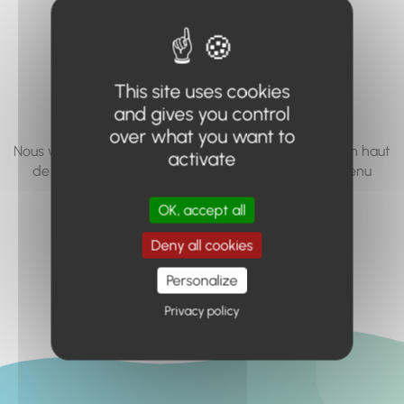
vous cherchez à
accéder n'existe
pas... ou plus.
This site uses cookies
and gives you control
over what you want to
Nous vous invitons à utiliser le moteur de recherche en haut
activate
de page, ou à utiliser le menu pour trouver le contenu
recherché.
OK, accept all
Retour à l'accueil
Deny all cookies
Personalize
Privacy policy