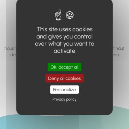
vous cherchez à
accéder n'existe
pas... ou plus.
This site uses cookies
and gives you control
over what you want to
Nous vous invitons à utiliser le moteur de recherche en haut
activate
de page, ou à utiliser le menu pour trouver le contenu
recherché.
OK, accept all
Retour à l'accueil
Deny all cookies
Personalize
Privacy policy