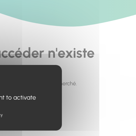
ccéder n'existe
pour trouver le contenu recherché.
nt to activate
cy