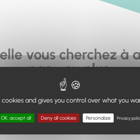
elle vous cherchez à a
pas... ou plus.
moteur de recherche en haut de page, ou à utiliser le menu 
s cookies and gives you control over what you wa
Retour à l'accueil
OK, accept all
Deny all cookies
Personalize
Privacy poli