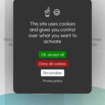
vous cherchez à
accéder n'existe
pas... ou plus.
This site uses cookies
and gives you control
over what you want to
Nous vous invitons à utiliser le moteur de recherche en haut
activate
de page, ou à utiliser le menu pour trouver le contenu
recherché.
OK, accept all
Retour à l'accueil
Deny all cookies
Personalize
Privacy policy