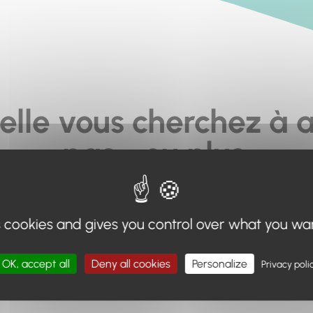
elle vous cherchez à a
pas... ou plus.
moteur de recherche en haut de page, ou à utiliser le menu 
s cookies and gives you control over what you wa
Retour à l'accueil
OK, accept all
Deny all cookies
Personalize
Privacy poli