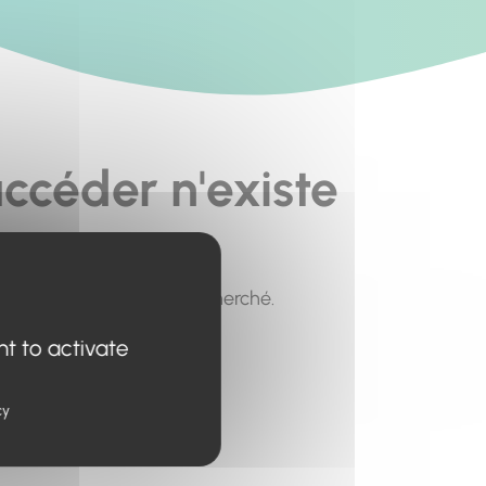
ccéder n'existe
pour trouver le contenu recherché.
nt to activate
cy