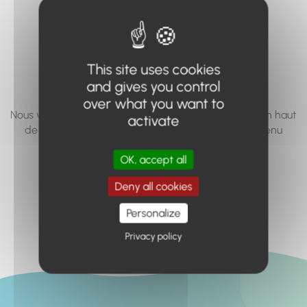
vous cherchez à
accéder n'existe
pas... ou plus.
This site uses cookies
and gives you control
over what you want to
Nous vous invitons à utiliser le moteur de recherche en haut
activate
de page, ou à utiliser le menu pour trouver le contenu
recherché.
OK, accept all
Retour à l'accueil
Deny all cookies
Personalize
Privacy policy