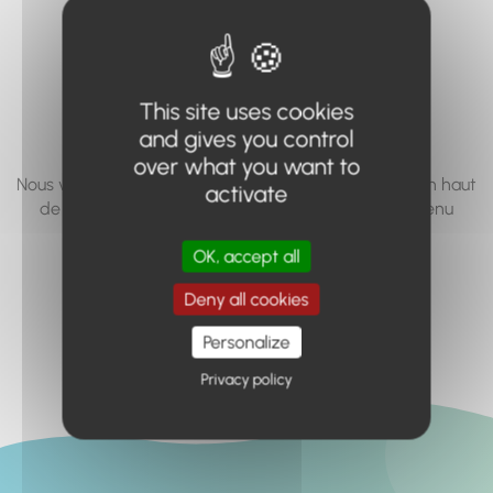
vous cherchez à
accéder n'existe
pas... ou plus.
This site uses cookies
and gives you control
over what you want to
Nous vous invitons à utiliser le moteur de recherche en haut
activate
de page, ou à utiliser le menu pour trouver le contenu
recherché.
OK, accept all
Retour à l'accueil
Deny all cookies
Personalize
Privacy policy