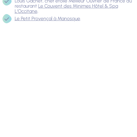
Louis Gachet, chef étoilé Meilleur Ouvrier de France du
restaurant
Le Couvent des Minimes Hôtel & Spa
L’Occitane
,
Le Petit Provençal à Manosque
.
Itinérances
gourmandes
Itinérances gourmandes, fleurons économiques de la filière
Saveurs Senteurs.
Domaine des Bergeries de Haute-Provence
à
Châteauneuf-Val-Saint-Donat,
Terre d’Oc
à Villeneuve,