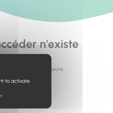
ccéder n'existe
pour trouver le contenu recherché.
nt to activate
cy