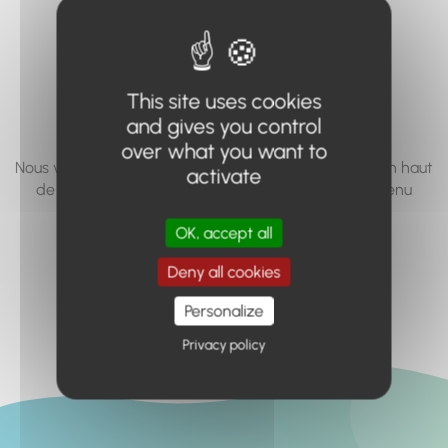
vous cherchez à
accéder n'existe
pas... ou plus.
This site uses cookies
and gives you control
over what you want to
Nous vous invitons à utiliser le moteur de recherche en haut
activate
de page, ou à utiliser le menu pour trouver le contenu
recherché.
OK, accept all
Retour à l'accueil
Deny all cookies
Personalize
Privacy policy