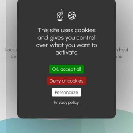
vous cherchez à
accéder n'existe
pas... ou plus.
This site uses cookies
and gives you control
over what you want to
Nous vous invitons à utiliser le moteur de recherche en haut
activate
de page, ou à utiliser le menu pour trouver le contenu
recherché.
OK, accept all
Retour à l'accueil
Deny all cookies
Personalize
Privacy policy