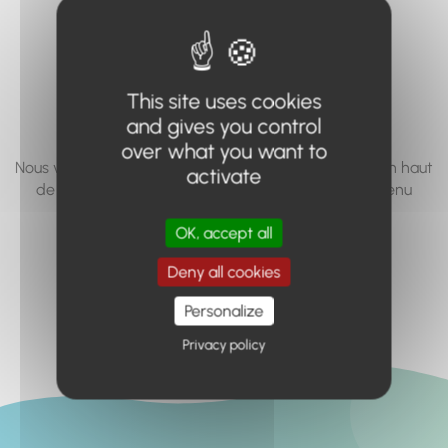
vous cherchez à
accéder n'existe
pas... ou plus.
This site uses cookies
and gives you control
over what you want to
Nous vous invitons à utiliser le moteur de recherche en haut
activate
de page, ou à utiliser le menu pour trouver le contenu
recherché.
OK, accept all
Retour à l'accueil
Deny all cookies
Personalize
Privacy policy