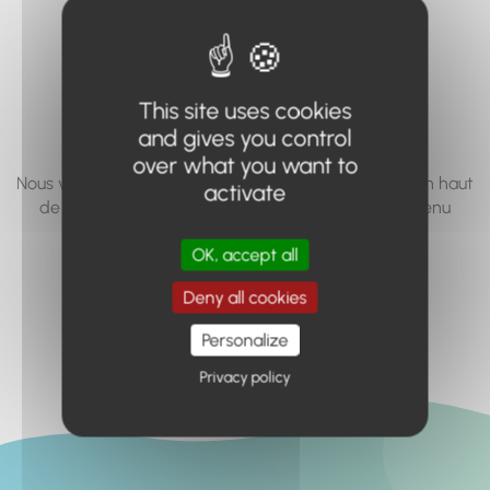
vous cherchez à
accéder n'existe
pas... ou plus.
This site uses cookies
and gives you control
over what you want to
Nous vous invitons à utiliser le moteur de recherche en haut
activate
de page, ou à utiliser le menu pour trouver le contenu
recherché.
OK, accept all
Retour à l'accueil
Deny all cookies
Personalize
Privacy policy