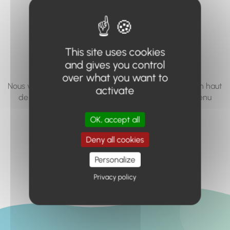
vous cherchez à
accéder n'existe
pas... ou plus.
This site uses cookies
and gives you control
over what you want to
Nous vous invitons à utiliser le moteur de recherche en haut
activate
de page, ou à utiliser le menu pour trouver le contenu
recherché.
OK, accept all
Retour à l'accueil
Deny all cookies
Personalize
Privacy policy