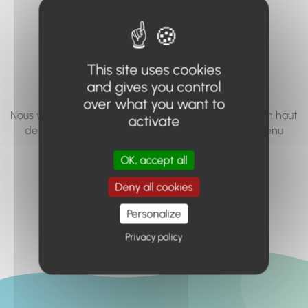
vous cherchez à
accéder n'existe
pas... ou plus.
This site uses cookies
and gives you control
over what you want to
Nous vous invitons à utiliser le moteur de recherche en haut
activate
de page, ou à utiliser le menu pour trouver le contenu
recherché.
OK, accept all
Retour à l'accueil
Deny all cookies
Personalize
Privacy policy