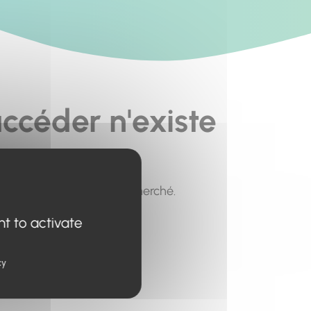
ccéder n'existe
pour trouver le contenu recherché.
nt to activate
cy