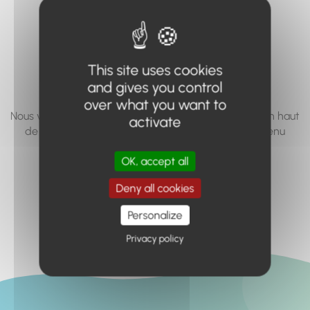
vous cherchez à
accéder n'existe
pas... ou plus.
This site uses cookies
and gives you control
over what you want to
Nous vous invitons à utiliser le moteur de recherche en haut
activate
de page, ou à utiliser le menu pour trouver le contenu
recherché.
OK, accept all
Retour à l'accueil
Deny all cookies
Personalize
Privacy policy