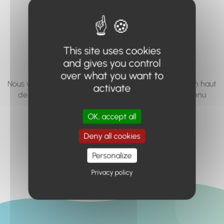
vous cherchez à
accéder n'existe
pas... ou plus.
This site uses cookies
and gives you control
over what you want to
Nous vous invitons à utiliser le moteur de recherche en haut
activate
de page, ou à utiliser le menu pour trouver le contenu
recherché.
OK, accept all
Retour à l'accueil
Deny all cookies
Personalize
Privacy policy