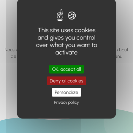
vous cherchez à
accéder n'existe
pas... ou plus.
This site uses cookies
and gives you control
over what you want to
Nous vous invitons à utiliser le moteur de recherche en haut
activate
de page, ou à utiliser le menu pour trouver le contenu
recherché.
OK, accept all
Retour à l'accueil
Deny all cookies
Personalize
Privacy policy