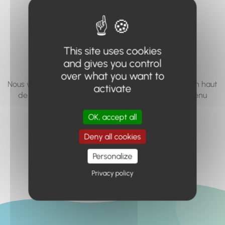
vous cherchez à
accéder n'existe
pas... ou plus.
This site uses cookies
and gives you control
over what you want to
Nous vous invitons à utiliser le moteur de recherche en haut
activate
de page, ou à utiliser le menu pour trouver le contenu
recherché.
OK, accept all
Retour à l'accueil
Deny all cookies
Personalize
Privacy policy