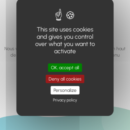
vous cherchez à
accéder n'existe
pas... ou plus.
This site uses cookies
and gives you control
over what you want to
Nous vous invitons à utiliser le moteur de recherche en haut
activate
de page, ou à utiliser le menu pour trouver le contenu
recherché.
OK, accept all
Retour à l'accueil
Deny all cookies
Personalize
Privacy policy