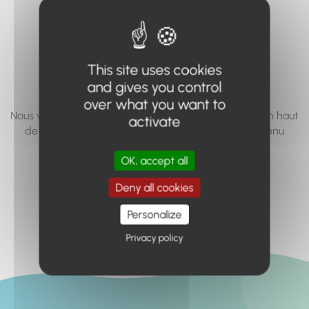
vous cherchez à
accéder n'existe
pas... ou plus.
This site uses cookies
and gives you control
over what you want to
Nous vous invitons à utiliser le moteur de recherche en haut
activate
de page, ou à utiliser le menu pour trouver le contenu
recherché.
OK, accept all
Retour à l'accueil
Deny all cookies
Personalize
Privacy policy