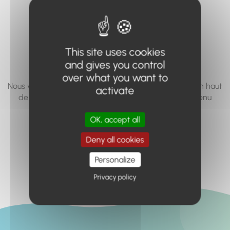
vous cherchez à
accéder n'existe
pas... ou plus.
This site uses cookies
and gives you control
over what you want to
Nous vous invitons à utiliser le moteur de recherche en haut
activate
de page, ou à utiliser le menu pour trouver le contenu
recherché.
OK, accept all
Retour à l'accueil
Deny all cookies
Personalize
Privacy policy