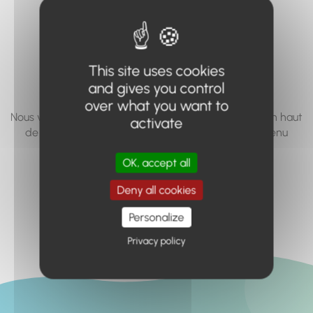
vous cherchez à
accéder n'existe
pas... ou plus.
This site uses cookies
and gives you control
over what you want to
Nous vous invitons à utiliser le moteur de recherche en haut
activate
de page, ou à utiliser le menu pour trouver le contenu
recherché.
OK, accept all
Retour à l'accueil
Deny all cookies
Personalize
Privacy policy