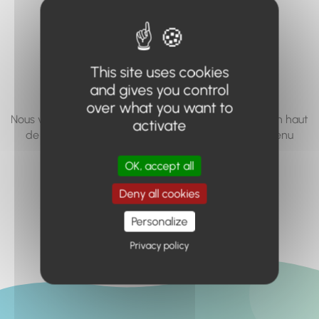
vous cherchez à
accéder n'existe
pas... ou plus.
This site uses cookies
and gives you control
over what you want to
Nous vous invitons à utiliser le moteur de recherche en haut
activate
de page, ou à utiliser le menu pour trouver le contenu
recherché.
OK, accept all
Retour à l'accueil
Deny all cookies
Personalize
Privacy policy