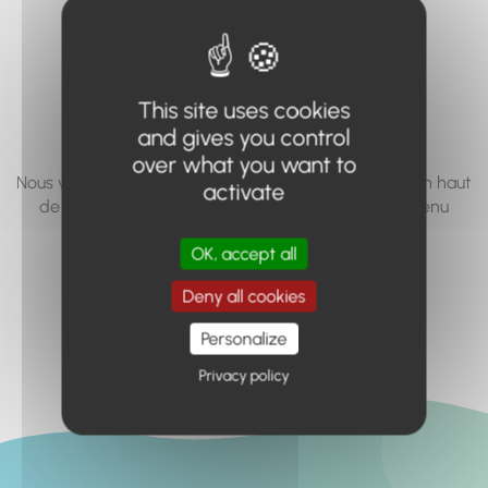
vous cherchez à
accéder n'existe
pas... ou plus.
This site uses cookies
and gives you control
over what you want to
Nous vous invitons à utiliser le moteur de recherche en haut
activate
de page, ou à utiliser le menu pour trouver le contenu
recherché.
OK, accept all
Retour à l'accueil
Deny all cookies
Personalize
Privacy policy