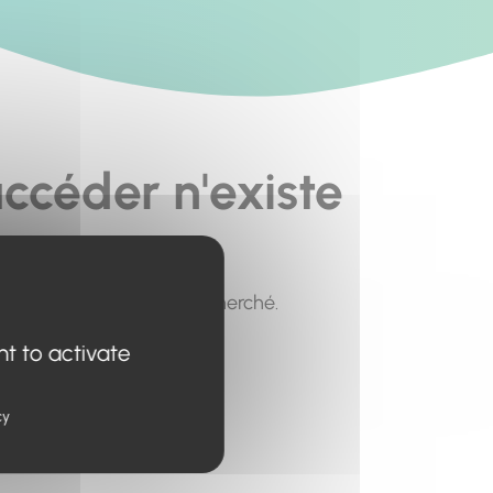
ccéder n'existe
pour trouver le contenu recherché.
nt to activate
cy