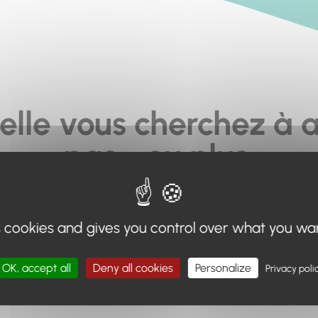
elle vous cherchez à a
pas... ou plus.
moteur de recherche en haut de page, ou à utiliser le menu 
s cookies and gives you control over what you wa
Retour à l'accueil
OK, accept all
Deny all cookies
Personalize
Privacy poli