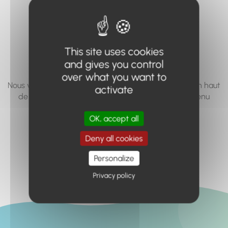
vous cherchez à
accéder n'existe
pas... ou plus.
This site uses cookies
and gives you control
over what you want to
Nous vous invitons à utiliser le moteur de recherche en haut
activate
de page, ou à utiliser le menu pour trouver le contenu
recherché.
OK, accept all
Retour à l'accueil
Deny all cookies
Personalize
Privacy policy