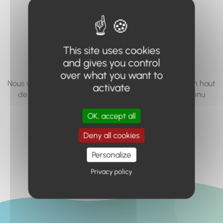
vous cherchez à
accéder n'existe
pas... ou plus.
This site uses cookies
and gives you control
over what you want to
Nous vous invitons à utiliser le moteur de recherche en haut
activate
de page, ou à utiliser le menu pour trouver le contenu
recherché.
OK, accept all
Retour à l'accueil
Deny all cookies
Personalize
Privacy policy