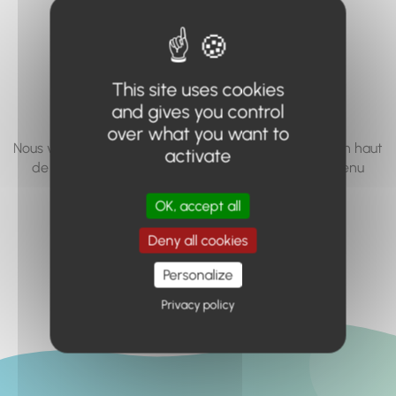
vous cherchez à
accéder n'existe
pas... ou plus.
This site uses cookies
and gives you control
over what you want to
Nous vous invitons à utiliser le moteur de recherche en haut
activate
de page, ou à utiliser le menu pour trouver le contenu
recherché.
OK, accept all
Retour à l'accueil
Deny all cookies
Personalize
Privacy policy