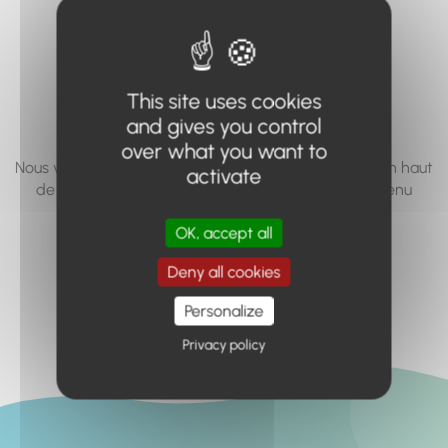
vous cherchez à
accéder n'existe
pas... ou plus.
This site uses cookies
and gives you control
over what you want to
Nous vous invitons à utiliser le moteur de recherche en haut
activate
de page, ou à utiliser le menu pour trouver le contenu
recherché.
OK, accept all
Retour à l'accueil
Deny all cookies
Personalize
Privacy policy