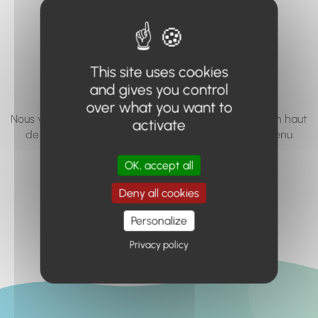
vous cherchez à
accéder n'existe
pas... ou plus.
This site uses cookies
and gives you control
over what you want to
Nous vous invitons à utiliser le moteur de recherche en haut
activate
de page, ou à utiliser le menu pour trouver le contenu
recherché.
OK, accept all
Retour à l'accueil
Deny all cookies
Personalize
Privacy policy